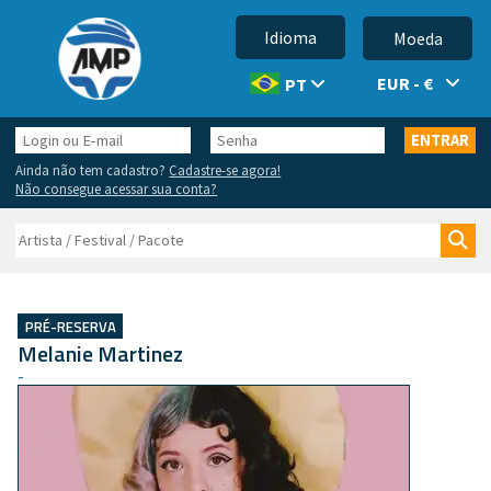
Idioma
Moeda
EUR - €
PT
Login
Senha
ENTRAR
ou
Ainda não tem cadastro?
Cadastre-se agora!
E-
Não consegue acessar sua conta?
mail
Buscar
Bus
PRÉ-RESERVA
Melanie Martinez
-