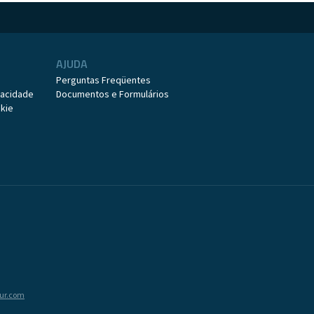
AJUDA
o
Perguntas Freqüentes
ivacidade
Documentos e Formulários
okie
tur.com