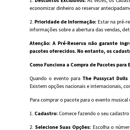
1.
Descontos Exclusivos:
Às vezes, os cadast
economizar dinheiro ao reservar antecipadam
2.
Prioridade de Informação:
Estar na pré-re
informações sobre a abertura das vendas, deta
Atenção: A Pré-Reserva não garante ingre
pacotes oferecidos. No entanto, os cadas
Como Funciona a Compra de Pacotes para E
Quando o evento para
The Pussycat Dolls
é
Existem opções nacionais e internacionais, c
Para comprar o pacote para o evento musical d
1.
Cadastro:
Comece fazendo o seu cadastro no
2.
Selecione Suas Opções:
Escolha o número 