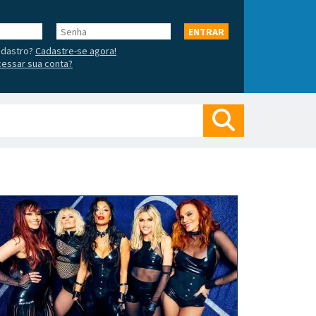
Senha
ENTRAR
adastro?
Cadastre-se agora!
essar sua conta?
Buscar