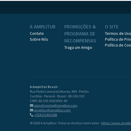
A AMPLITUR
PROMOÇÕES &
O SITE
PROGRAMA DE
Contato
Termos de Us
Sobre Nós
Política de Pr
RECOMPENSAS
Política de Co
Traga um Amigo
A Amplitur Brasil
Rua Padre Leonardo Nunes, 440 - Portão
Curitiba - Paraná - Brasil - 80.330-320
CNPJ: 80.193.659/0001-40
atendimento@amplitur.com
amplitur@amplitur.com
+554133452388
© 2026 A Amplitur. Todos os direitos reservados -
https://www.ampli