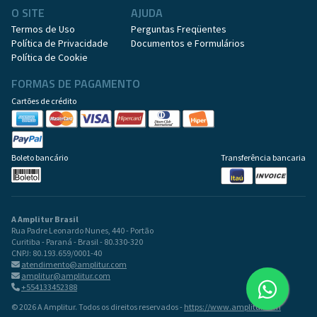
O SITE
AJUDA
Termos de Uso
Perguntas Freqüentes
Política de Privacidade
Documentos e Formulários
Política de Cookie
FORMAS DE PAGAMENTO
Cartões de crédito
Boleto bancário
Transferência bancaria
A Amplitur Brasil
Rua Padre Leonardo Nunes, 440 - Portão
Curitiba - Paraná - Brasil - 80.330-320
CNPJ: 80.193.659/0001-40
atendimento@amplitur.com
amplitur@amplitur.com
+554133452388
© 2026 A Amplitur. Todos os direitos reservados -
https://www.amplitur.com