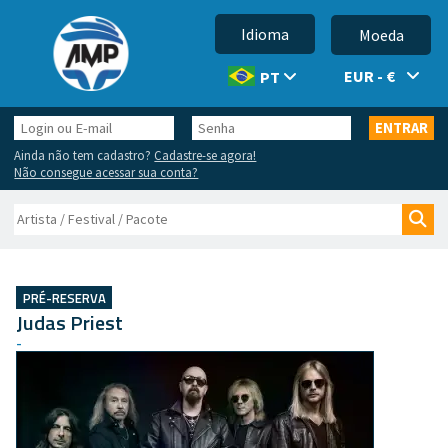
Idioma
Moeda
EUR - €
PT
Login
Senha
ENTRAR
ou
Ainda não tem cadastro?
Cadastre-se agora!
E-
Não consegue acessar sua conta?
mail
Buscar
Bus
PRÉ-RESERVA
Judas Priest
-