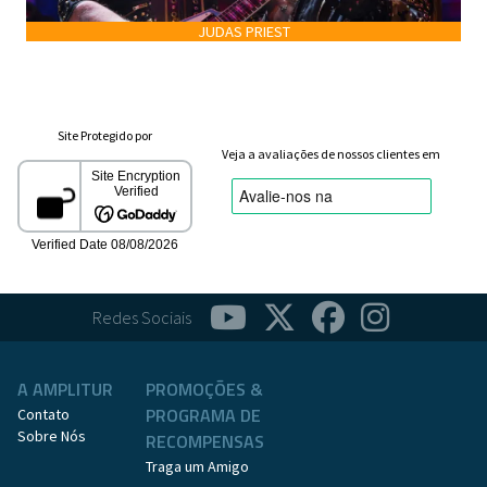
JUDAS PRIEST
Site Protegido por
Veja a avaliações de nossos clientes em
Redes Sociais
A AMPLITUR
PROMOÇÕES &
PROGRAMA DE
Contato
Sobre Nós
RECOMPENSAS
Traga um Amigo