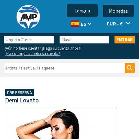
Lengua
Monedas
EUR - €
ES
Login
Clave
ENTRAR
o
¿Aún no tiene cuenta?
¡Haga su cuenta ahora!
E-
¿No consigue acceder su cuenta?
mail
Buscar
Bus
PRE RESERVA
Demi Lovato
-