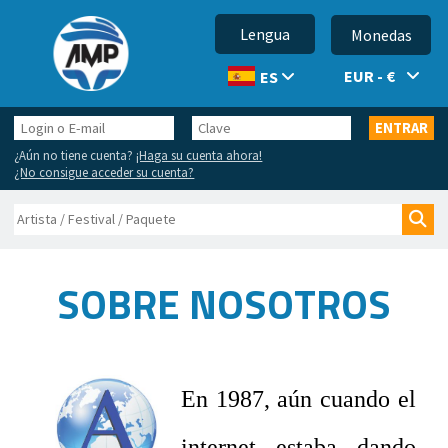
Lengua
Monedas
EUR - €
ES
Login
Clave
ENTRAR
o
¿Aún no tiene cuenta?
¡Haga su cuenta ahora!
E-
¿No consigue acceder su cuenta?
mail
Buscar
Bus
SOBRE NOSOTROS
En 1987, aún cuando el
internet estaba dando