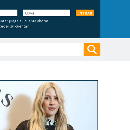
Clave
ENTRAR
enta?
¡Haga su cuenta ahora!
ceder su cuenta?
Buscar