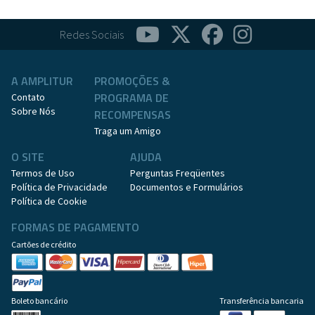
Redes Sociais
A AMPLITUR
PROMOÇÕES &
PROGRAMA DE
Contato
Sobre Nós
RECOMPENSAS
Traga um Amigo
O SITE
AJUDA
Termos de Uso
Perguntas Freqüentes
Política de Privacidade
Documentos e Formulários
Política de Cookie
FORMAS DE PAGAMENTO
Cartões de crédito
Boleto bancário
Transferência bancaria