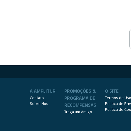
A AMPLITUR
PROMOÇÕES &
O SITE
PROGRAMA DE
Contato
Termos de Us
Sobre Nós
Política de Pr
RECOMPENSAS
Política de Co
Traga um Amigo