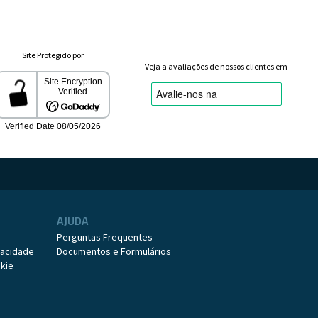
Site Protegido por
Veja a avaliações de nossos clientes em
AJUDA
o
Perguntas Freqüentes
ivacidade
Documentos e Formulários
okie