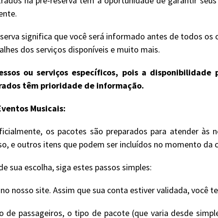
rados na pré-reserva têm a oportunidade de garantir seu
ente.
serva significa que você será informado antes de todos os 
lhes dos serviços disponíveis e muito mais.
ssos ou serviços específicos, pois a disponibilidad
trados têm prioridade de informação.
ventos Musicais:
icialmente, os pacotes são preparados para atender às n
sso, e outros itens que podem ser incluídos no momento da 
e sua escolha, siga estes passos simples:
 nosso site. Assim que sua conta estiver validada, você t
de passageiros, o tipo de pacote (que varia desde simple