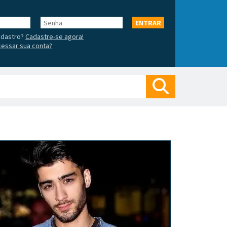
Senha
ENTRAR
adastro?
Cadastre-se agora!
essar sua conta?
Buscar