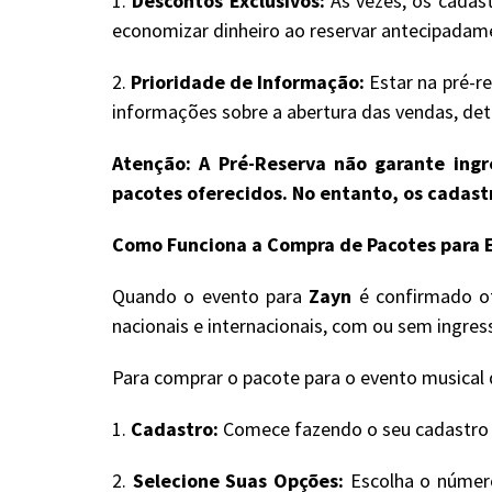
1.
Descontos Exclusivos:
Às vezes, os cadast
economizar dinheiro ao reservar antecipadam
2.
Prioridade de Informação:
Estar na pré-re
informações sobre a abertura das vendas, deta
Atenção: A Pré-Reserva não garante ingre
pacotes oferecidos. No entanto, os cadas
Como Funciona a Compra de Pacotes para E
Quando o evento para
Zayn
é confirmado of
nacionais e internacionais, com ou sem ingre
Para comprar o pacote para o evento musical d
1.
Cadastro:
Comece fazendo o seu cadastro no
2.
Selecione Suas Opções:
Escolha o número 