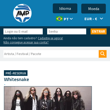
Idioma
Moeda
EUR - €
PT
Login
Senha
ENTRAR
ou
Ainda não tem cadastro?
Cadastre-se agora!
E-
Não consegue acessar sua conta?
mail
Buscar
Bus
PRÉ-RESERVA
Whitesnake
-