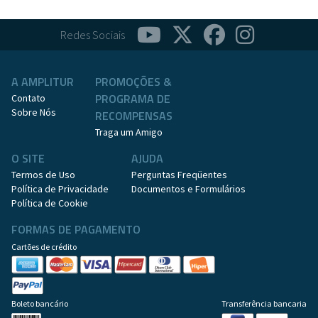
Redes Sociais
A AMPLITUR
PROMOÇÕES &
PROGRAMA DE
Contato
Sobre Nós
RECOMPENSAS
Traga um Amigo
O SITE
AJUDA
Termos de Uso
Perguntas Freqüentes
Política de Privacidade
Documentos e Formulários
Política de Cookie
FORMAS DE PAGAMENTO
Cartões de crédito
Boleto bancário
Transferência bancaria