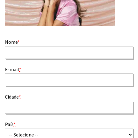
Nome
*
E-mail
*
Cidade
*
País
*