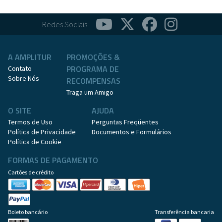
Redes Sociais
A AMPLITUR
PROMOÇÕES &
PROGRAMA DE
Contato
Sobre Nós
RECOMPENSAS
Traga um Amigo
O SITE
AJUDA
Termos de Uso
Perguntas Freqüentes
Política de Privacidade
Documentos e Formulários
Política de Cookie
FORMAS DE PAGAMENTO
Cartões de crédito
Boleto bancário
Transferência bancaria