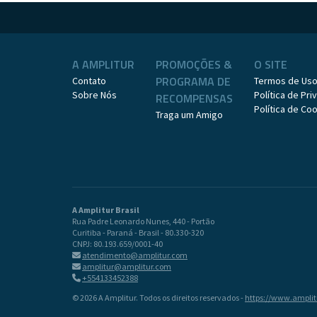
A AMPLITUR
PROMOÇÕES &
O SITE
PROGRAMA DE
Contato
Termos de Us
Sobre Nós
Política de Pr
RECOMPENSAS
Política de Co
Traga um Amigo
A Amplitur Brasil
Rua Padre Leonardo Nunes, 440 - Portão
Curitiba - Paraná - Brasil - 80.330-320
CNPJ: 80.193.659/0001-40
atendimento@amplitur.com
amplitur@amplitur.com
+554133452388
© 2026 A Amplitur. Todos os direitos reservados -
https://www.ampli