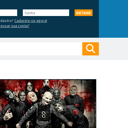
Senha
ENTRAR
adastro?
Cadastre-se agora!
essar sua conta?
Buscar