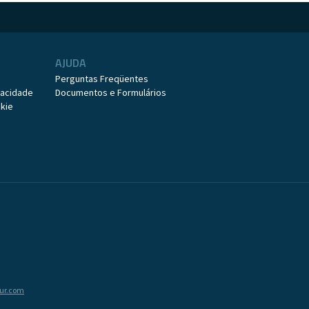
AJUDA
o
Perguntas Freqüentes
ivacidade
Documentos e Formulários
okie
tur.com