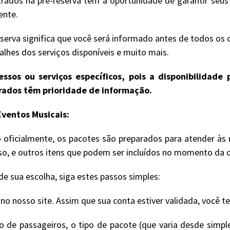
rados na pré-reserva têm a oportunidade de garantir seu
ente.
serva significa que você será informado antes de todos os 
lhes dos serviços disponíveis e muito mais.
ssos ou serviços específicos, pois a disponibilidad
trados têm prioridade de informação.
ventos Musicais:
oficialmente, os pacotes são preparados para atender às 
sso, e outros itens que podem ser incluídos no momento da 
e sua escolha, siga estes passos simples:
 nosso site. Assim que sua conta estiver validada, você t
de passageiros, o tipo de pacote (que varia desde simple