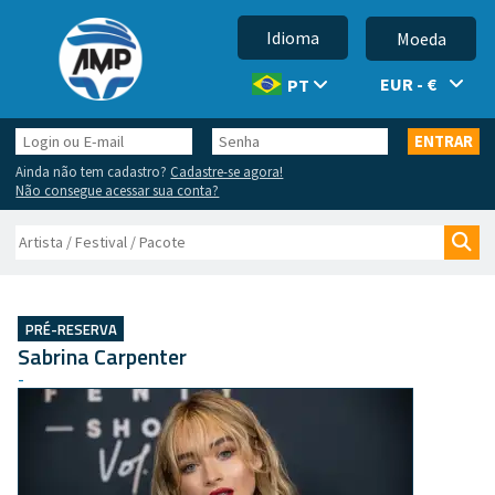
Idioma
Moeda
EUR - €
PT
Login
Senha
ENTRAR
ou
Ainda não tem cadastro?
Cadastre-se agora!
E-
Não consegue acessar sua conta?
mail
Buscar
Bus
PRÉ-RESERVA
Sabrina Carpenter
-