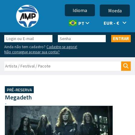
Idioma
Moeda
EUR - €
PT
Login
Senha
ENTRAR
ou
Ainda não tem cadastro?
Cadastre-se agora!
E-
Não consegue acessar sua conta?
mail
Buscar
Bus
PRÉ-RESERVA
Megadeth
-