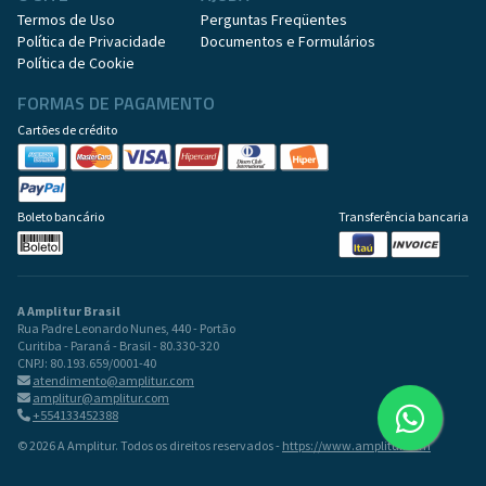
Termos de Uso
Perguntas Freqüentes
Política de Privacidade
Documentos e Formulários
Política de Cookie
FORMAS DE PAGAMENTO
Cartões de crédito
Boleto bancário
Transferência bancaria
A Amplitur Brasil
Rua Padre Leonardo Nunes, 440 - Portão
Curitiba - Paraná - Brasil - 80.330-320
CNPJ: 80.193.659/0001-40
atendimento@amplitur.com
amplitur@amplitur.com
+554133452388
© 2026 A Amplitur. Todos os direitos reservados -
https://www.amplitur.com