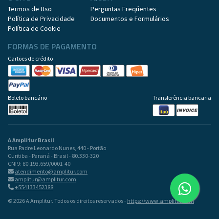
Termos de Uso
Perguntas Freqüentes
Política de Privacidade
Documentos e Formulários
Política de Cookie
FORMAS DE PAGAMENTO
Cartões de crédito
Boleto bancário
Transferência bancaria
A Amplitur Brasil
Rua Padre Leonardo Nunes, 440 - Portão
Curitiba - Paraná - Brasil - 80.330-320
CNPJ: 80.193.659/0001-40
atendimento@amplitur.com
amplitur@amplitur.com
+554133452388
© 2026 A Amplitur. Todos os direitos reservados -
https://www.amplitur.com