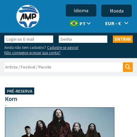
Idioma
Moeda
EUR - €
PT
Login
Senha
ENTRAR
ou
Ainda não tem cadastro?
Cadastre-se agora!
E-
Não consegue acessar sua conta?
mail
Buscar
Bus
PRÉ-RESERVA
Korn
-