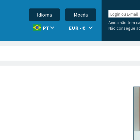
Login
Idioma
Moeda
ou
Ainda não tem c
E-
EUR - €
PT
Não consegue ac
mail