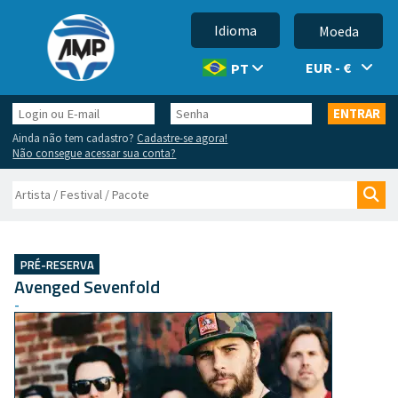
Idioma
Moeda
EUR - €
PT
Login
Senha
ENTRAR
ou
Ainda não tem cadastro?
Cadastre-se agora!
E-
Não consegue acessar sua conta?
mail
Buscar
Bus
PRÉ-RESERVA
Avenged Sevenfold
-