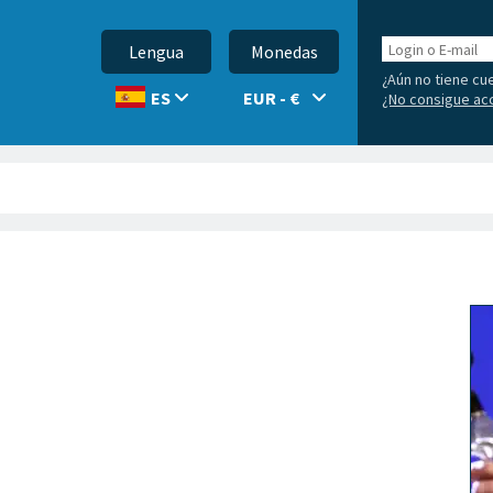
Login
Lengua
Monedas
o
¿Aún no tiene cu
E-
EUR - €
ES
¿No consigue ac
mail