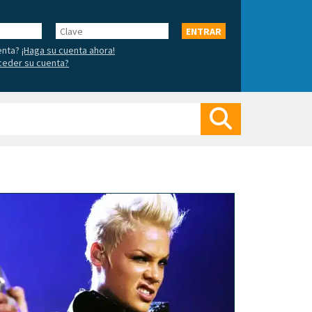
Clave
ENTRAR
enta?
¡Haga su cuenta ahora!
ceder su cuenta?
Buscar