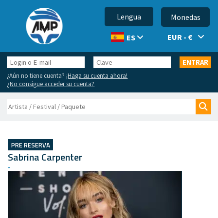
Lengua
Monedas
EUR - €
ES
Login
Clave
ENTRAR
o
¿Aún no tiene cuenta?
¡Haga su cuenta ahora!
E-
¿No consigue acceder su cuenta?
mail
Buscar
Bus
PRE RESERVA
Sabrina Carpenter
-