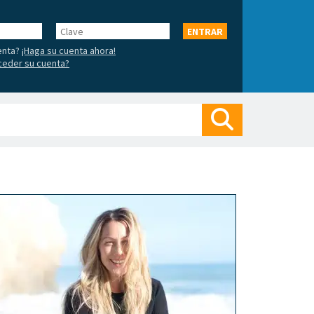
Clave
ENTRAR
enta?
¡Haga su cuenta ahora!
ceder su cuenta?
Buscar