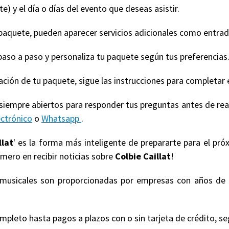
e) y el día o días del evento que deseas asistir.
quete, pueden aparecer servicios adicionales como entradas
paso a paso y personaliza tu paquete según tus preferencias
ización de tu paquete, sigue las instrucciones para completar 
 siempre abiertos para responder tus preguntas antes de re
ectrónico
o
Whatsapp
.
llat
' es la forma más inteligente de prepararte para el pr
imero en recibir noticias sobre
Colbie Caillat
!
s musicales son proporcionadas por empresas con años de 
eto hasta pagos a plazos con o sin tarjeta de crédito, según