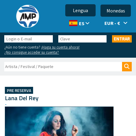
Lengua
Monedas
EUR - €
ES
Login
Clave
ENTRAR
o
¿Aún no tiene cuenta?
¡Haga su cuenta ahora!
E-
¿No consigue acceder su cuenta?
mail
Buscar
Bus
PRE RESERVA
Lana Del Rey
-