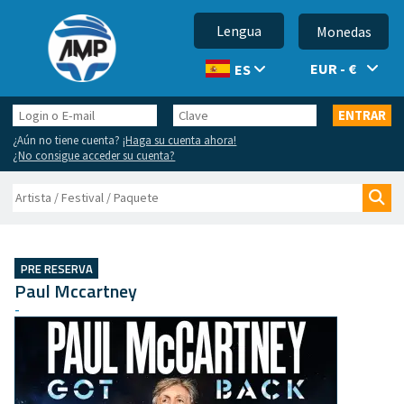
Lengua
Monedas
EUR - €
ES
Login
Clave
ENTRAR
o
¿Aún no tiene cuenta?
¡Haga su cuenta ahora!
E-
¿No consigue acceder su cuenta?
mail
Buscar
Bus
PRE RESERVA
Paul Mccartney
-