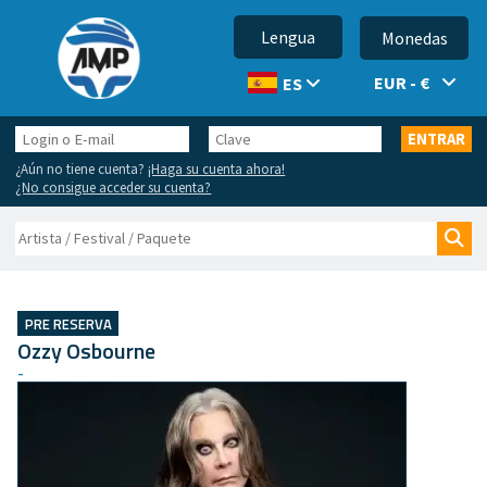
Lengua
Monedas
EUR - €
ES
Login
Clave
ENTRAR
o
¿Aún no tiene cuenta?
¡Haga su cuenta ahora!
E-
¿No consigue acceder su cuenta?
mail
Buscar
Bus
PRE RESERVA
Ozzy Osbourne
-