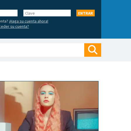
Clave
ENTRAR
enta?
¡Haga su cuenta ahora!
ceder su cuenta?
Buscar