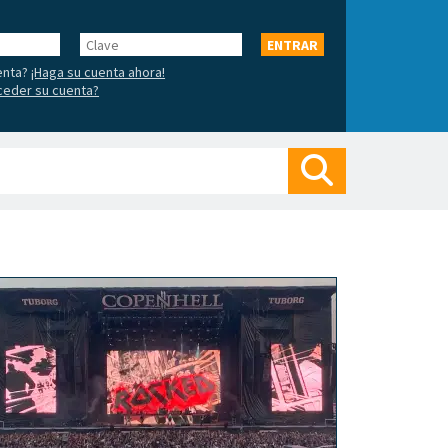
Clave
ENTRAR
enta?
¡Haga su cuenta ahora!
ceder su cuenta?
Buscar