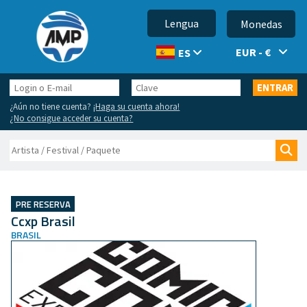
Lengua
Monedas
EUR - €
ES
Login
Clave
ENTRAR
o
¿Aún no tiene cuenta?
¡Haga su cuenta ahora!
E-
¿No consigue acceder su cuenta?
mail
Buscar
Bus
PRE RESERVA
Ccxp Brasil
BRASIL