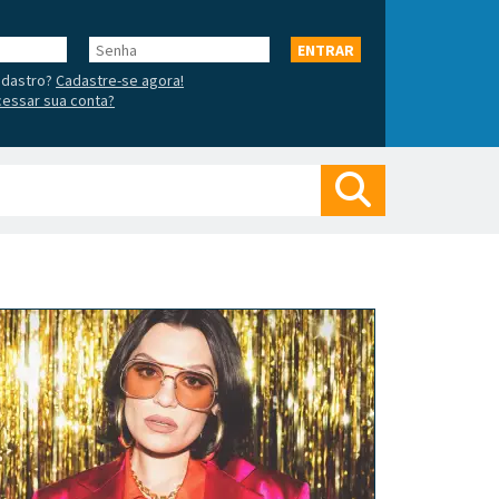
Senha
ENTRAR
adastro?
Cadastre-se agora!
essar sua conta?
Buscar