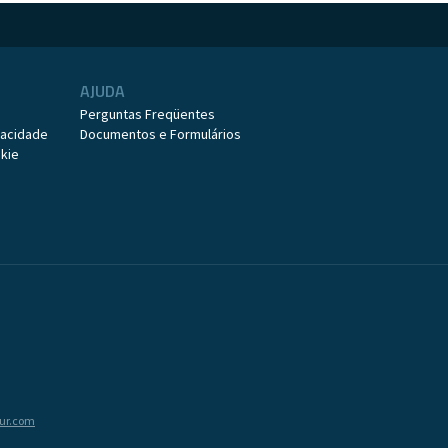
AJUDA
o
Perguntas Freqüentes
ivacidade
Documentos e Formulários
okie
tur.com