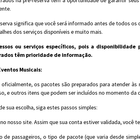
rados na pré-reserva têm a oportunidade de garantir seu
ente.
serva significa que você será informado antes de todos os 
lhes dos serviços disponíveis e muito mais.
ssos ou serviços específicos, pois a disponibilidad
trados têm prioridade de informação.
ventos Musicais:
oficialmente, os pacotes são preparados para atender às 
sso, e outros itens que podem ser incluídos no momento da 
e sua escolha, siga estes passos simples:
 nosso site. Assim que sua conta estiver validada, você t
de passageiros, o tipo de pacote (que varia desde simple