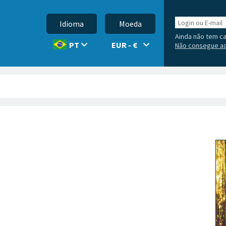
Login
Idioma
Moeda
ou
Ainda não tem c
E-
EUR - €
PT
Não consegue ac
mail