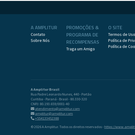
A AMPLITUR
PROMOÇÕES &
O SITE
PROGRAMA DE
Contato
Termos de Us
Sobre Nós
Política de Pr
RECOMPENSAS
Política de Co
Traga um Amigo
A Amplitur Brasil
Rua Padre Leonardo Nunes, 440 - Portão
Curitiba - Paraná - Brasil - 80.330-320
CNPJ: 80.193.659/0001-40
atendimento@amplitur.com
amplitur@amplitur.com
+554133452388
© 2026 A Amplitur. Todos os direitos reservados -
https://www.ampli