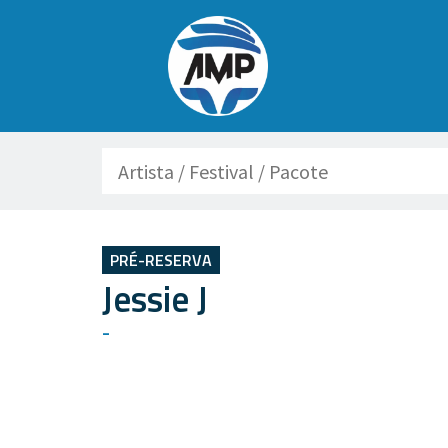
Buscar
PRÉ-RESERVA
Jessie J
-