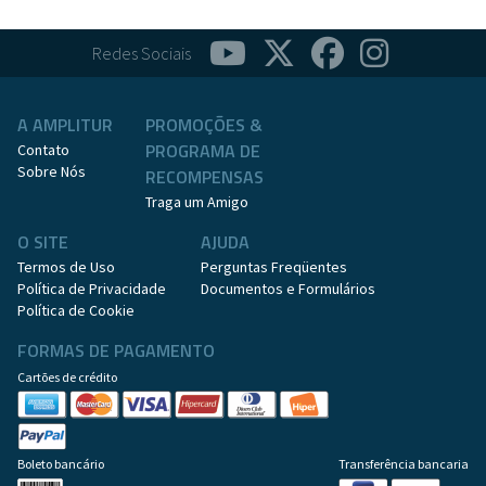
Redes Sociais
A AMPLITUR
PROMOÇÕES &
PROGRAMA DE
Contato
Sobre Nós
RECOMPENSAS
Traga um Amigo
O SITE
AJUDA
Termos de Uso
Perguntas Freqüentes
Política de Privacidade
Documentos e Formulários
Política de Cookie
FORMAS DE PAGAMENTO
Cartões de crédito
Boleto bancário
Transferência bancaria