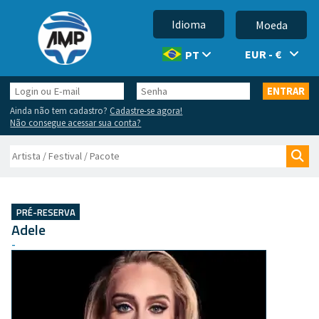
Idioma
Moeda
EUR - €
PT
Login
Senha
ENTRAR
ou
Ainda não tem cadastro?
Cadastre-se agora!
E-
Não consegue acessar sua conta?
mail
Buscar
Bus
PRÉ-RESERVA
Adele
-