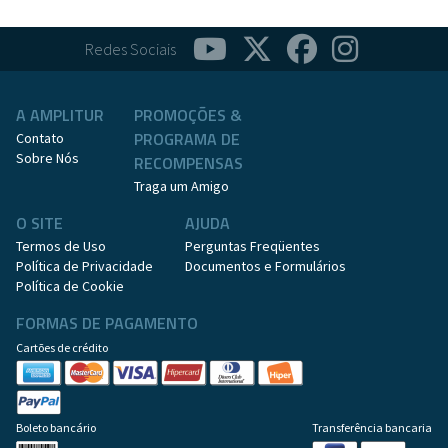
Redes Sociais
A AMPLITUR
PROMOÇÕES &
PROGRAMA DE
Contato
Sobre Nós
RECOMPENSAS
Traga um Amigo
O SITE
AJUDA
Termos de Uso
Perguntas Freqüentes
Política de Privacidade
Documentos e Formulários
Política de Cookie
FORMAS DE PAGAMENTO
Cartões de crédito
Boleto bancário
Transferência bancaria