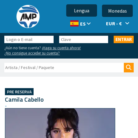
Lengua
Monedas
EUR - €
ES
Login
Clave
ENTRAR
o
¿Aún no tiene cuenta?
¡Haga su cuenta ahora!
E-
¿No consigue acceder su cuenta?
mail
Buscar
Bus
PRE RESERVA
Camila Cabello
-