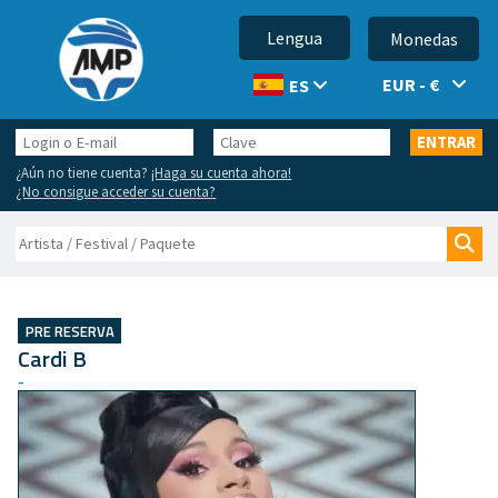
Lengua
Monedas
EUR - €
ES
Login
Clave
ENTRAR
o
¿Aún no tiene cuenta?
¡Haga su cuenta ahora!
E-
¿No consigue acceder su cuenta?
mail
Buscar
Bus
PRE RESERVA
Cardi B
-