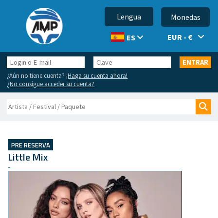
Lengua
Monedas
EUR - €
ES
Login
Clave
ENTRAR
o
¿Aún no tiene cuenta?
¡Haga su cuenta ahora!
E-
¿No consigue acceder su cuenta?
mail
Buscar
Bus
PRE RESERVA
Little Mix
-