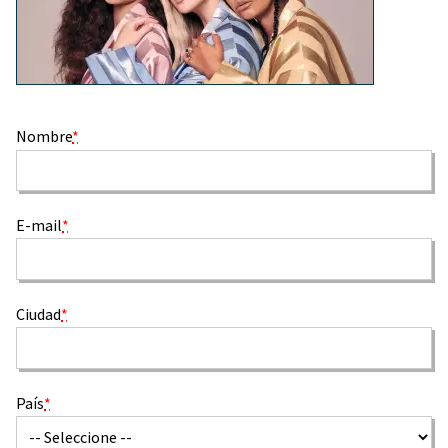
Nombre
*
E-mail
*
Ciudad
*
País
*