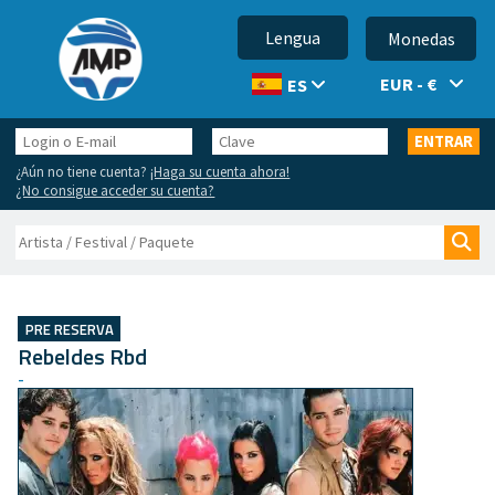
Lengua
Monedas
EUR - €
ES
Login
Clave
ENTRAR
o
¿Aún no tiene cuenta?
¡Haga su cuenta ahora!
E-
¿No consigue acceder su cuenta?
mail
Buscar
Bus
PRE RESERVA
Rebeldes Rbd
-