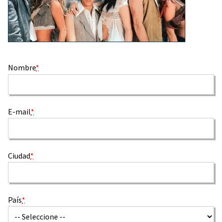
Nombre
*
E-mail
*
Ciudad
*
País
*