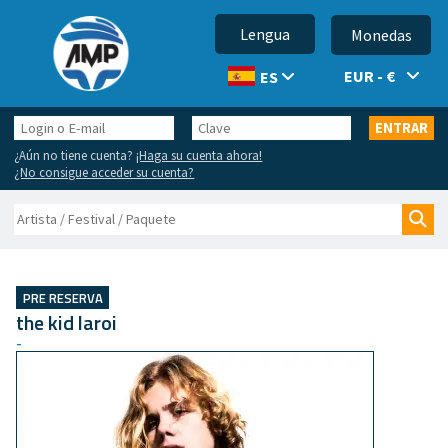
Lengua
Monedas
EUR - €
ES
Login
Clave
ENTRAR
o
¿Aún no tiene cuenta?
¡Haga su cuenta ahora!
E-
¿No consigue acceder su cuenta?
mail
Buscar
Bus
PRE RESERVA
the kid laroi
-