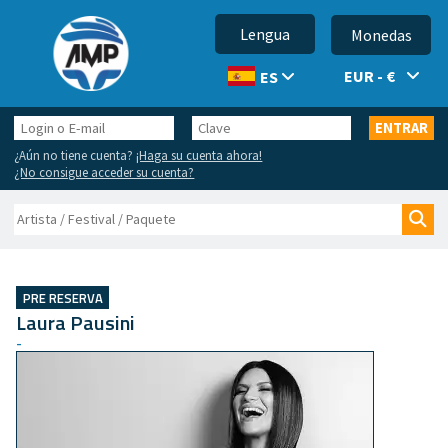
Lengua
Monedas
EUR - €
ES
Login
Clave
ENTRAR
o
¿Aún no tiene cuenta?
¡Haga su cuenta ahora!
E-
¿No consigue acceder su cuenta?
mail
Buscar
Bus
PRE RESERVA
Laura Pausini
-