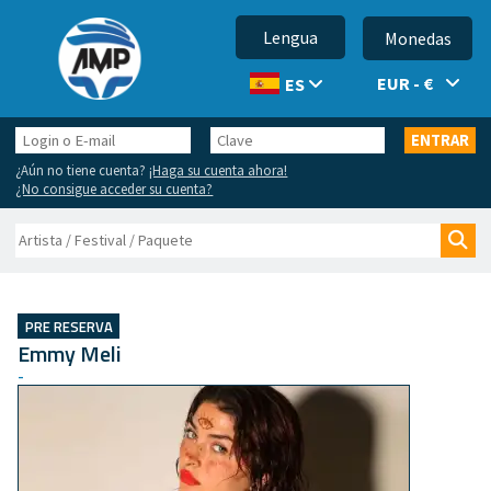
Lengua
Monedas
EUR - €
ES
Login
Clave
ENTRAR
o
¿Aún no tiene cuenta?
¡Haga su cuenta ahora!
E-
¿No consigue acceder su cuenta?
mail
Buscar
Bus
PRE RESERVA
Emmy Meli
-