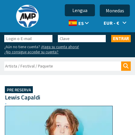
Lengua
Monedas
EUR - €
ES
Login
Clave
ENTRAR
o
¿Aún no tiene cuenta?
¡Haga su cuenta ahora!
E-
¿No consigue acceder su cuenta?
mail
Buscar
Bus
PRE RESERVA
Lewis Capaldi
-