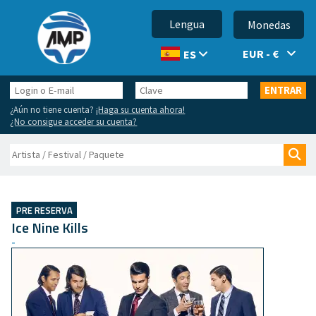
Lengua
Monedas
EUR - €
ES
Login
Clave
ENTRAR
o
¿Aún no tiene cuenta?
¡Haga su cuenta ahora!
E-
¿No consigue acceder su cuenta?
mail
Buscar
Bus
PRE RESERVA
Ice Nine Kills
-