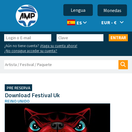
Lengua
Monedas
EUR - €
ES
Login
Clave
ENTRAR
o
¿Aún no tiene cuenta?
¡Haga su cuenta ahora!
E-
¿No consigue acceder su cuenta?
mail
Buscar
Bus
PRE RESERVA
Download Festival Uk
REINO UNIDO