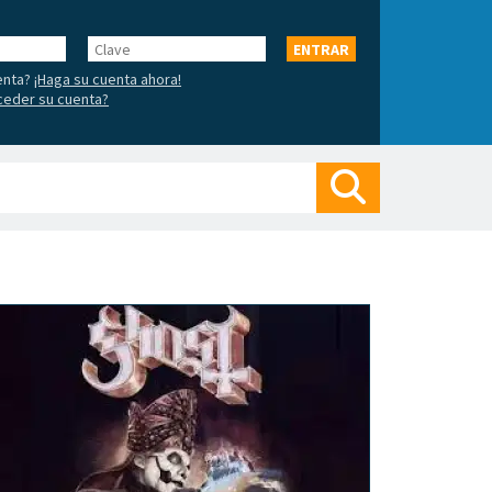
Clave
ENTRAR
enta?
¡Haga su cuenta ahora!
ceder su cuenta?
Buscar