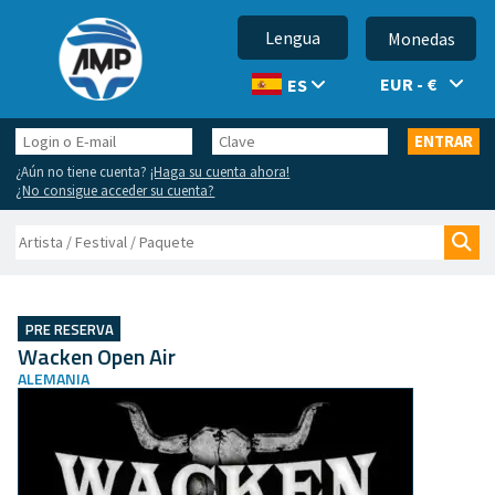
Lengua
Monedas
EUR - €
ES
Login
Clave
ENTRAR
o
¿Aún no tiene cuenta?
¡Haga su cuenta ahora!
E-
¿No consigue acceder su cuenta?
mail
Buscar
Bus
PRE RESERVA
Wacken Open Air
ALEMANIA